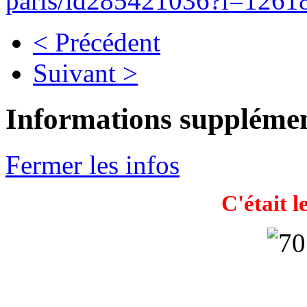
paris/id285421036?i=1261
< Précédent
Suivant >
Informations supplémen
Fermer les infos
C'était l