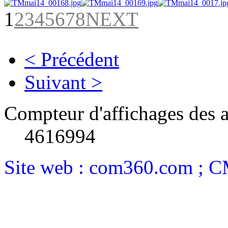
1
2
3
4
5
6
7
8
NEXT
AdmirorGallery 4.5.0
, author/s
Vasiljevski
&
Kekeljevic
.
< Précédent
Suivant >
Compteur d'affichages des a
4616994
Site web : com360.com ; 