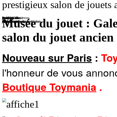
prestigieux salon de jouets 
Voitures
Jouet en tôle
Passe-Boules !
Ted
Poupée
Caroussel
Voitures anciennes
Wagon
Les figurines
Oui Chef !!!
Avion
Musée du jouet : Gal
Collection
Magnifique collection
Réalisé avec papier mâché
Nounours
Jouet de collection
Jouet en tôle
Collection
Train
Les soldats
Mini Cuisinière
Avion 6 moteurs Air France
salon du jouet ancien 
Nouveau sur Paris
:
Toy
l'honneur de vous annonc
Boutique Toymania
.