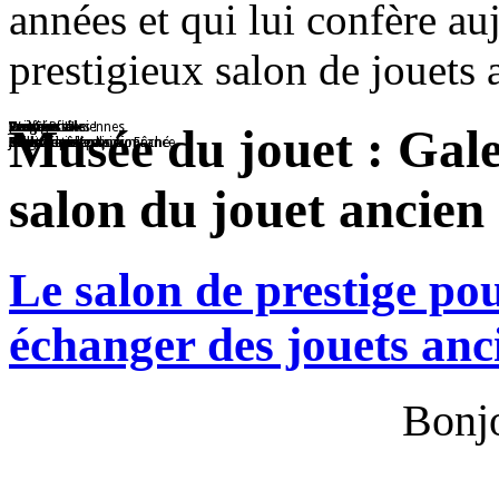
années et qui lui confère auj
prestigieux salon de jouets 
Voitures
Jouet en tôle
Passe-Boules !
Ted
Poupée
Caroussel
Voitures anciennes
Wagon
Les figurines
Oui Chef !!!
Avion
Musée du jouet : Gal
Collection
Magnifique collection
Réalisé avec papier mâché
Nounours
Jouet de collection
Jouet en tôle
Collection
Train
Les soldats
Mini Cuisinière
Avion 6 moteurs Air France
salon du jouet ancien 
Le salon de prestige po
échanger des jouets anc
Bonjo